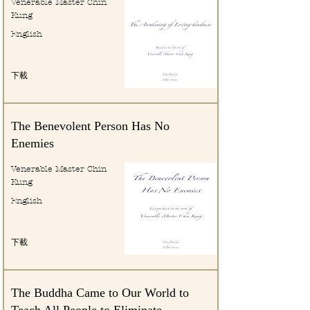
Venerable Master Chin
Kung
English
下載
The Benevolent Person Has No
Enemies
Venerable Master Chin
Kung
English
下載
The Buddha Came to Our World to
Teach All People to Eliminate