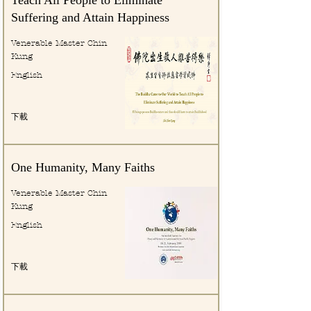
Suffering and Attain Happiness
Venerable Master Chin
Kung
English
下載
One Humanity, Many Faiths
Venerable Master Chin
Kung
English
下載