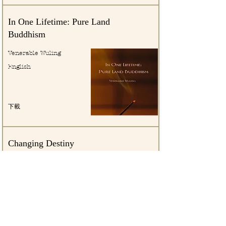
In One Lifetime: Pure Land
Buddhism
Venerable Wuling
English
下載
Changing Destiny
Venerable Master Chin
Kung
English
下載