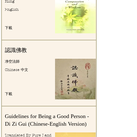
Kung
English
下載
認識佛教
净空法師
Chinese 中文
下載
Guidelines for Being a Good Person -
Di Zi Gui (Chinese-English Version)
Translated By Pure Land