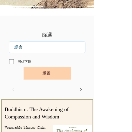
篩選
可供下載
重置
Buddhism: The Awakening of
Compassion and Wisdom
Venerable Master Chin