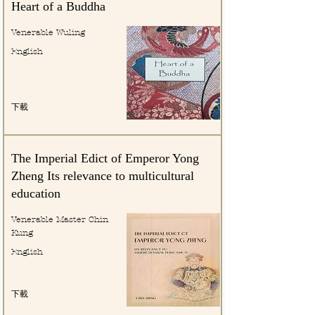
Heart of a Buddha
Venerable Wuling
English
下載
The Imperial Edict of Emperor Yong
Zheng Its relevance to multicultural
education
Venerable Master Chin
Kung
English
下載