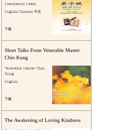
Translation Team
English/Chinese 中文
下載
Short Talks From Venerable Master
Chin Kung
Venerable Master Chin
Kung
English
下載
The Awakening of Loving Kindness